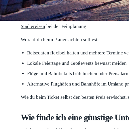
Auch der Winter kann sich lohnen, solange du Weihna
Preise wieder an. Ein Blick in den lokalen Veranstalt
zu umgehen. Wenn du dir unsicher bist, welcher Monat
Städtereisen
bei der Feinplanung.
Worauf du beim Planen achten solltest:
Reisedaten flexibel halten und mehrere Termine ve
Lokale Feiertage und Großevents bewusst meiden
Flüge und Bahntickets früh buchen oder Preisalarm
Alternative Flughäfen und Bahnhöfe im Umland p
Wie du beim Ticket selbst den besten Preis erwischst,
Wie finde ich eine günstige Un