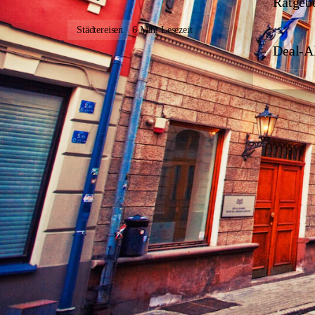
Ratgeb
Städtereisen
6 Min. Lesezeit
Deal-A
Eine Städtereise muss kein Loch ins Konto reißen. Wer
erlebt eine Metropole intensiv, ohne viel auszugeben
drehen kannst.
Wann ist die beste Reisezeit z
Das Timing entscheidet oft über den halben Reisepreis
und die Sehenswürdigkeiten sind weniger überlaufen. F
mildem Wetter und niedrigen Preisen.