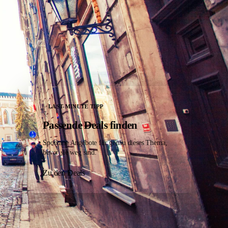
LAST-MINUTE TIPP
Passende Deals finden
Spontane Angebote für genau dieses Thema,
bevor sie weg sind.
Zu den Deals
KATEGORIEN
Städtereisen
Last-Minute Deals
THEMEN