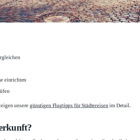
chtsmärkte und große Feiertage meidest, denn dann ziehen die
ungskalender hilft, teure Wochen rund um Messen oder Festivals
 zu deinem Wunschziel passt, hilft dir unser
Saison-Guide für
rgleichen
e einrichten
rüfen
 zeigen unsere
günstigen Flugtipps für Städtereisen
im Detail.
terkunft?