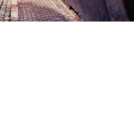
Städtereise
Sparen
Reiseplanung