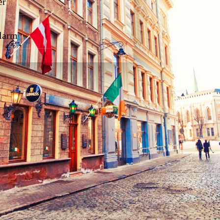
er
larm
 ein bisschen vorausplant und ein paar einfache Kniffe kennt,
. Hier kommen die wichtigsten Stellschrauben, an denen du
um Sparen?
. In der Nebensaison sind Flüge und Hotels deutlich günstiger,
rühling und Herbst bieten dabei meist das beste Verhältnis aus