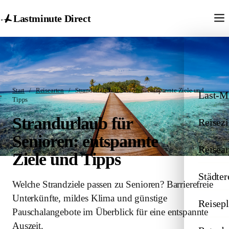
Lastminute Direct
Start
/
Reisearten
/
Strandurlaub für Senioren: entspannte Ziele und
Last-M
Tipps
Strandurlaub für
Reisezi
Senioren: entspannte
Reisear
Ziele und Tipps
Städter
Welche Strandziele passen zu Senioren? Barrierefreie
Unterkünfte, mildes Klima und günstige
Reisep
Pauschalangebote im Überblick für eine entspannte
Auszeit.