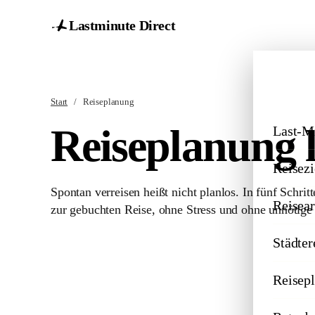
Lastminute Direct
Start
/
Reiseplanung
Reiseplanung 
Last-M
Reisezi
Spontan verreisen heißt nicht planlos. In fünf Schrit
Reisear
zur gebuchten Reise, ohne Stress und ohne unnötige
Städter
Reisep