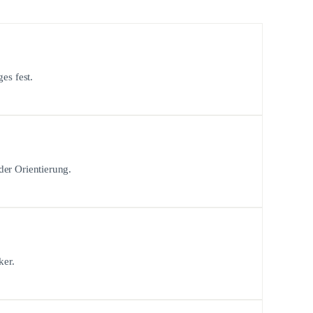
es fest.
der Orientierung.
ker.